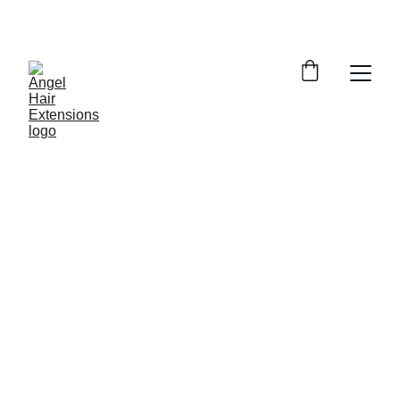
Jetzt 10% Rabatt sichern! Rabatt CODE : 
DANKE10
Premium Virgin 
Echthaar-Tressen 
(Weft Extensions) – 
Unbehandelt & in Salonqualität